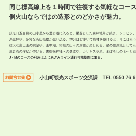
同じ標高線上を１時間で往復する気軽なコー
側火山ならではの造形とのどかさが魅力。
須走口五合目の山小屋から遊歩道に入ると、鬱蒼とした森林地帯が続き、シラビソ、
原生林や、多彩な高山植物が生い茂る。20分ほど歩いて樹林を抜けると、そこはも
雄大な富士山の眺望や、山中湖、箱根の山々の景観が楽しめる。星の観測地としても
溶岩流の岸壁が伸びる。古御岳神社への参道や、カリヤス草原、まぼろしの滝へと続
J・Mのコースの利用はふじあざみライン通行可能期間に限る。
小山町観光スポーツ交流課 TEL 0550-76-6